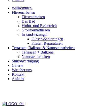
Willkommen
Fliesenarbeiten
Fliesenarbeiten
Das Bad
Wohn- und Essbereich
Großformatfliesen
Instandsetzungen
Fliesen-Sanierungen
Fliesen-Reparaturen
Terrassen, Balkone & Natursteinarbeiten
Terrassen + Balkone
Natursteinarbeiten
Silikonverfugung
Galerie
Wir über uns
Kontakt
Anfahrt
info@fliesen-necker.de
Telefon: 0 70 71 – 98 95 – 10