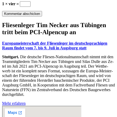
1 × vier =
Flie­sen­le­ger Tim Ne­cker aus Tü­bin­gen
tritt beim PCI-Al­pen­cup an
Eu­ro­pa­meis­ter­schaft der Flie­sen­le­ger im deutsch­spra­chi­gen
Raum fin­det vom 7. bis 9. Juli in Augs­burg statt
Stuttgart.
Die deut­sche Flie­sen-Na­tio­nal­mann­schaft nimmt mit den
Team­mit­glie­dern Tim Ne­cker aus Tü­bin­gen und Si­las Dul­le aus Ze­
tel im Juli 2021 am PCI-Al­pen­cup in Augs­burg teil. Der Wett­be­
werb ist ein kom­plett neu­es For­mat, so­zu­sa­gen die Eu­ro­pa-Meis­ter­
schaft der Flie­sen­le­ger im deutsch­spra­chi­gen Raum, und wird von
ei­nem der füh­ren­den Her­stel­ler bau­che­mi­scher Pro­duk­te, der PCI
Augs­burg GmbH, in Ko­ope­ra­ti­on mit dem Fach­ver­band Flie­sen und
Na­tur­stein (FFN) im Zen­tral­ver­band des Deut­schen Bau­ge­wer­bes
durch­ge­führt.
Mehr erfahren