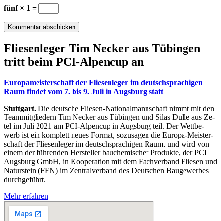
fünf × 1 =
Flie­sen­le­ger Tim Ne­cker aus Tü­bin­gen
tritt beim PCI-Al­pen­cup an
Eu­ro­pa­meis­ter­schaft der Flie­sen­le­ger im deutsch­spra­chi­gen
Raum fin­det vom 7. bis 9. Juli in Augs­burg statt
Stuttgart.
Die deut­sche Flie­sen-Na­tio­nal­mann­schaft nimmt mit den
Team­mit­glie­dern Tim Ne­cker aus Tü­bin­gen und Si­las Dul­le aus Ze­
tel im Juli 2021 am PCI-Al­pen­cup in Augs­burg teil. Der Wett­be­
werb ist ein kom­plett neu­es For­mat, so­zu­sa­gen die Eu­ro­pa-Meis­ter­
schaft der Flie­sen­le­ger im deutsch­spra­chi­gen Raum, und wird von
ei­nem der füh­ren­den Her­stel­ler bau­che­mi­scher Pro­duk­te, der PCI
Augs­burg GmbH, in Ko­ope­ra­ti­on mit dem Fach­ver­band Flie­sen und
Na­tur­stein (FFN) im Zen­tral­ver­band des Deut­schen Bau­ge­wer­bes
durch­ge­führt.
Mehr erfahren