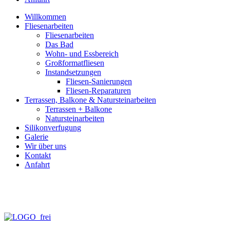
Willkommen
Fliesenarbeiten
Fliesenarbeiten
Das Bad
Wohn- und Essbereich
Großformatfliesen
Instandsetzungen
Fliesen-Sanierungen
Fliesen-Reparaturen
Terrassen, Balkone & Natursteinarbeiten
Terrassen + Balkone
Natursteinarbeiten
Silikonverfugung
Galerie
Wir über uns
Kontakt
Anfahrt
info@fliesen-necker.de
Telefon: 0 70 71 – 98 95 – 10