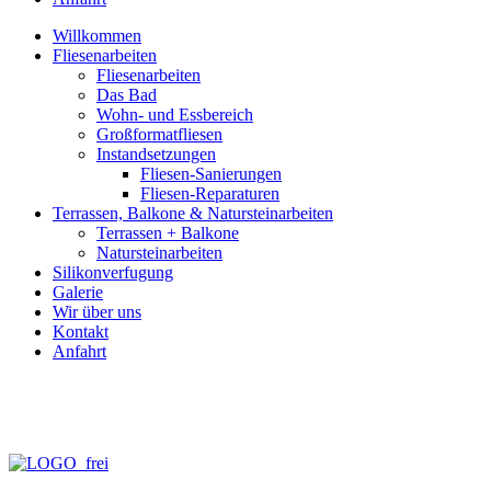
Willkommen
Fliesenarbeiten
Fliesenarbeiten
Das Bad
Wohn- und Essbereich
Großformatfliesen
Instandsetzungen
Fliesen-Sanierungen
Fliesen-Reparaturen
Terrassen, Balkone & Natursteinarbeiten
Terrassen + Balkone
Natursteinarbeiten
Silikonverfugung
Galerie
Wir über uns
Kontakt
Anfahrt
info@fliesen-necker.de
Telefon: 0 70 71 – 98 95 – 10