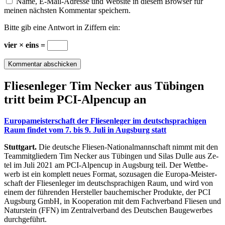
Name, E-Mail-Adresse und Website in diesem Browser für
meinen nächsten Kommentar speichern.
Bitte gib eine Antwort in Ziffern ein:
vier × eins =
Flie­sen­le­ger Tim Ne­cker aus Tü­bin­gen
tritt beim PCI-Al­pen­cup an
Eu­ro­pa­meis­ter­schaft der Flie­sen­le­ger im deutsch­spra­chi­gen
Raum fin­det vom 7. bis 9. Juli in Augs­burg statt
Stuttgart.
Die deut­sche Flie­sen-Na­tio­nal­mann­schaft nimmt mit den
Team­mit­glie­dern Tim Ne­cker aus Tü­bin­gen und Si­las Dul­le aus Ze­
tel im Juli 2021 am PCI-Al­pen­cup in Augs­burg teil. Der Wett­be­
werb ist ein kom­plett neu­es For­mat, so­zu­sa­gen die Eu­ro­pa-Meis­ter­
schaft der Flie­sen­le­ger im deutsch­spra­chi­gen Raum, und wird von
ei­nem der füh­ren­den Her­stel­ler bau­che­mi­scher Pro­duk­te, der PCI
Augs­burg GmbH, in Ko­ope­ra­ti­on mit dem Fach­ver­band Flie­sen und
Na­tur­stein (FFN) im Zen­tral­ver­band des Deut­schen Bau­ge­wer­bes
durch­ge­führt.