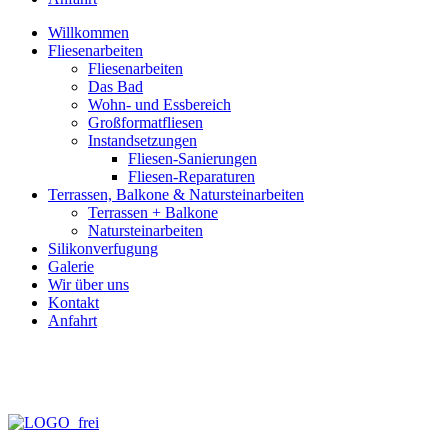
Willkommen
Fliesenarbeiten
Fliesenarbeiten
Das Bad
Wohn- und Essbereich
Großformatfliesen
Instandsetzungen
Fliesen-Sanierungen
Fliesen-Reparaturen
Terrassen, Balkone & Natursteinarbeiten
Terrassen + Balkone
Natursteinarbeiten
Silikonverfugung
Galerie
Wir über uns
Kontakt
Anfahrt
info@fliesen-necker.de
Telefon: 0 70 71 – 98 95 – 10