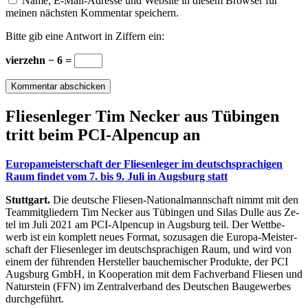
Name, E-Mail-Adresse und Website in diesem Browser für
meinen nächsten Kommentar speichern.
Bitte gib eine Antwort in Ziffern ein:
vierzehn − 6 =
Flie­sen­le­ger Tim Ne­cker aus Tü­bin­gen
tritt beim PCI-Al­pen­cup an
Eu­ro­pa­meis­ter­schaft der Flie­sen­le­ger im deutsch­spra­chi­gen
Raum fin­det vom 7. bis 9. Juli in Augs­burg statt
Stuttgart.
Die deut­sche Flie­sen-Na­tio­nal­mann­schaft nimmt mit den
Team­mit­glie­dern Tim Ne­cker aus Tü­bin­gen und Si­las Dul­le aus Ze­
tel im Juli 2021 am PCI-Al­pen­cup in Augs­burg teil. Der Wett­be­
werb ist ein kom­plett neu­es For­mat, so­zu­sa­gen die Eu­ro­pa-Meis­ter­
schaft der Flie­sen­le­ger im deutsch­spra­chi­gen Raum, und wird von
ei­nem der füh­ren­den Her­stel­ler bau­che­mi­scher Pro­duk­te, der PCI
Augs­burg GmbH, in Ko­ope­ra­ti­on mit dem Fach­ver­band Flie­sen und
Na­tur­stein (FFN) im Zen­tral­ver­band des Deut­schen Bau­ge­wer­bes
durch­ge­führt.