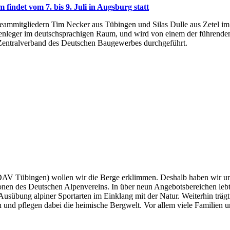
um fin­det vom 7. bis 9. Juli in Augs­burg statt
am­mit­glie­dern Tim Ne­cker aus Tü­bin­gen und Si­las Dul­le aus Ze­tel i
ie­sen­le­ger im deutsch­spra­chi­gen Raum, und wird von ei­nem der füh­ren­
en­tral­ver­band des Deut­schen Bau­ge­wer­bes durch­ge­führt.
AV Tübingen) wollen wir die Berge erklimmen. Deshalb haben wir un
tionen des Deutschen Alpenvereins. In über neun Angebotsbereichen lebt
e Ausübung alpiner Sportarten im Einklang mit der Natur. Weiterhin träg
ern und pflegen dabei die heimische Bergwelt. Vor allem viele Familien