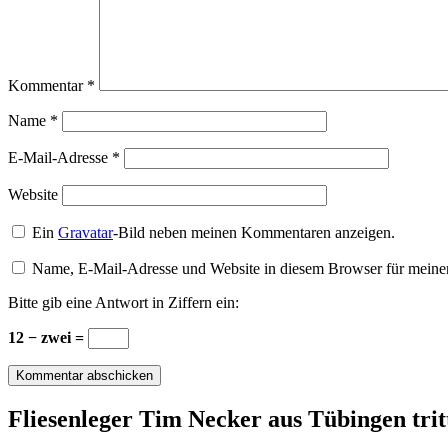
Kommentar
*
Name
*
E-Mail-Adresse
*
Website
Ein
Gravatar
-Bild neben meinen Kommentaren anzeigen.
Name, E-Mail-Adresse und Website in diesem Browser für meine
Bitte gib eine Antwort in Ziffern ein:
12 − zwei =
Flie­sen­le­ger Tim Ne­cker aus Tü­bin­gen tr