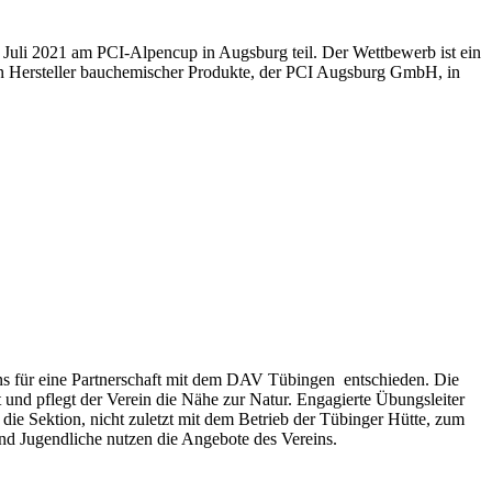
m Juli 2021 am PCI-Al­pen­cup in Augs­burg teil. Der Wett­be­werb ist ein
den Her­stel­ler bau­che­mi­scher Pro­duk­te, der PCI Augs­burg GmbH, in
s für eine Partnerschaft mit dem DAV Tübingen entschieden. Die
 und pflegt der Verein die Nähe zur Natur. Engagierte Übungsleiter
t die Sektion, nicht zuletzt mit dem Betrieb der Tübinger Hütte, zum
 und Jugendliche nutzen die Angebote des Vereins.