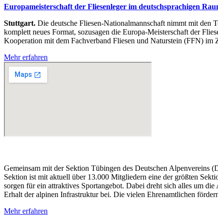
Eu­ro­pa­meis­ter­schaft der Flie­sen­le­ger im deutsch­spra­chi­gen Ra
Stuttgart.
Die deut­sche Flie­sen-Na­tio­nal­mann­schaft nimmt mit den Te
kom­plett neu­es For­mat, so­zu­sa­gen die Eu­ro­pa-Meis­ter­schaft der Fl
Ko­ope­ra­ti­on mit dem Fach­ver­band Flie­sen und Na­tur­stein (FFN) im Z
Mehr erfahren
Gemeinsam mit der Sektion Tübingen des Deutschen Alpenvereins (D
Sektion ist mit aktuell über 13.000 Mitgliedern eine der größten Sek
sorgen für ein attraktives Sportangebot. Dabei dreht sich alles um di
Erhalt der alpinen Infrastruktur bei. Die vielen Ehrenamtlichen förd
Mehr erfahren