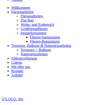
Willkommen
Fliesenarbeiten
Fliesenarbeiten
Das Bad
Wohn- und Essbereich
Großformatfliesen
Instandsetzungen
Fliesen-Sanierungen
Fliesen-Reparaturen
Terrassen, Balkone & Natursteinarbeiten
Terrassen + Balkone
Natursteinarbeiten
Silikonverfugung
Galerie
Wir über uns
Kontakt
Anfahrt
info@fliesen-necker.de
Telefon: 0 70 71 – 98 95 – 10