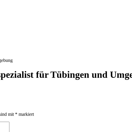
mgebung
nspezialist für Tübingen und Um
sind mit
*
markiert