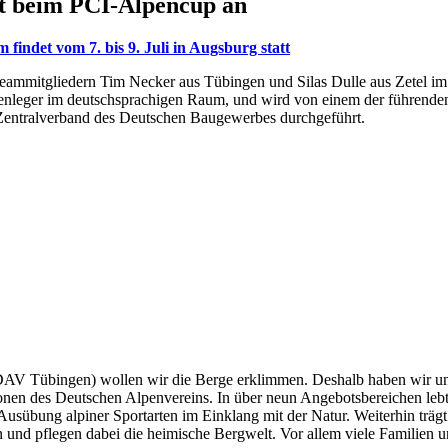
itt beim PCI-Al­pen­cup an
um fin­det vom 7. bis 9. Juli in Augs­burg statt
am­mit­glie­dern Tim Ne­cker aus Tü­bin­gen und Si­las Dul­le aus Ze­tel i
ie­sen­le­ger im deutsch­spra­chi­gen Raum, und wird von ei­nem der füh­ren­
en­tral­ver­band des Deut­schen Bau­ge­wer­bes durch­ge­führt.
AV Tübingen) wollen wir die Berge erklimmen. Deshalb haben wir un
tionen des Deutschen Alpenvereins. In über neun Angebotsbereichen lebt
e Ausübung alpiner Sportarten im Einklang mit der Natur. Weiterhin träg
ern und pflegen dabei die heimische Bergwelt. Vor allem viele Familien