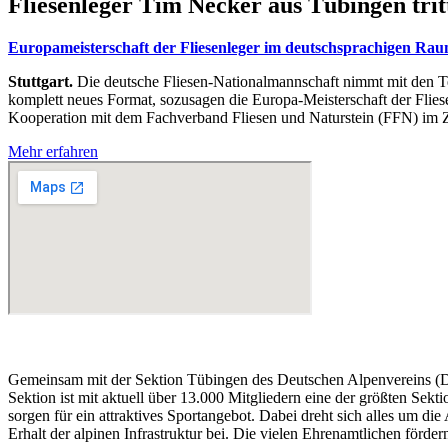
Flie­sen­le­ger Tim Ne­cker aus Tü­bin­gen tr
Eu­ro­pa­meis­ter­schaft der Flie­sen­le­ger im deutsch­spra­chi­gen Ra
Stuttgart.
Die deut­sche Flie­sen-Na­tio­nal­mann­schaft nimmt mit den Te
kom­plett neu­es For­mat, so­zu­sa­gen die Eu­ro­pa-Meis­ter­schaft der Fl
Ko­ope­ra­ti­on mit dem Fach­ver­band Flie­sen und Na­tur­stein (FFN) im Z
Mehr erfahren
Gemeinsam mit der Sektion Tübingen des Deutschen Alpenvereins (D
Sektion ist mit aktuell über 13.000 Mitgliedern eine der größten Sek
sorgen für ein attraktives Sportangebot. Dabei dreht sich alles um di
Erhalt der alpinen Infrastruktur bei. Die vielen Ehrenamtlichen förd