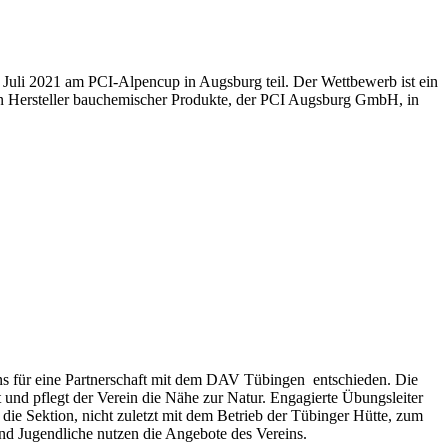
m Juli 2021 am PCI-Al­pen­cup in Augs­burg teil. Der Wett­be­werb ist ein
den Her­stel­ler bau­che­mi­scher Pro­duk­te, der PCI Augs­burg GmbH, in
s für eine Partnerschaft mit dem DAV Tübingen entschieden. Die
 und pflegt der Verein die Nähe zur Natur. Engagierte Übungsleiter
t die Sektion, nicht zuletzt mit dem Betrieb der Tübinger Hütte, zum
 und Jugendliche nutzen die Angebote des Vereins.