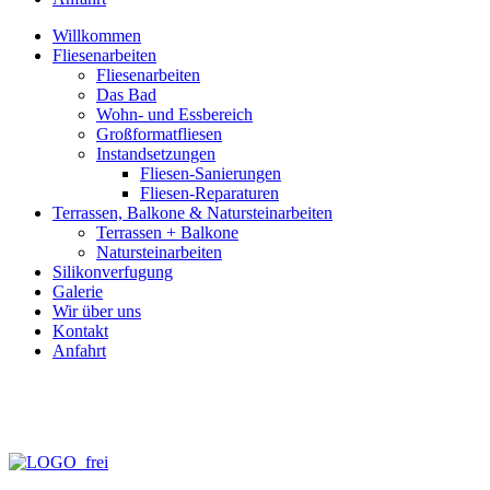
Willkommen
Fliesenarbeiten
Fliesenarbeiten
Das Bad
Wohn- und Essbereich
Großformatfliesen
Instandsetzungen
Fliesen-Sanierungen
Fliesen-Reparaturen
Terrassen, Balkone & Natursteinarbeiten
Terrassen + Balkone
Natursteinarbeiten
Silikonverfugung
Galerie
Wir über uns
Kontakt
Anfahrt
info@fliesen-necker.de
Telefon: 0 70 71 – 98 95 – 10