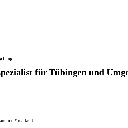
mgebung
nspezialist für Tübingen und Um
sind mit
*
markiert