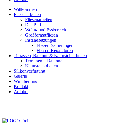
Willkommen
Fliesenarbeiten
Fliesenarbeiten
Das Bad
Wohn- und Essbereich
Großformatfliesen
Instandsetzungen
Fliesen-Sanierungen
Fliesen-Reparaturen
Terrassen, Balkone & Natursteinarbeiten
Terrassen + Balkone
Natursteinarbeiten
Silikonverfugung
Galerie
Wir über uns
Kontakt
Anfahrt
info@fliesen-necker.de
Telefon: 0 70 71 – 98 95 – 10