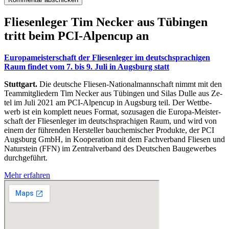
Flie­sen­le­ger Tim Ne­cker aus Tü­bin­gen
tritt beim PCI-Al­pen­cup an
Eu­ro­pa­meis­ter­schaft der Flie­sen­le­ger im deutsch­spra­chi­gen
Raum fin­det vom 7. bis 9. Juli in Augs­burg statt
Stuttgart.
Die deut­sche Flie­sen-Na­tio­nal­mann­schaft nimmt mit den
Team­mit­glie­dern Tim Ne­cker aus Tü­bin­gen und Si­las Dul­le aus Ze­
tel im Juli 2021 am PCI-Al­pen­cup in Augs­burg teil. Der Wett­be­
werb ist ein kom­plett neu­es For­mat, so­zu­sa­gen die Eu­ro­pa-Meis­ter­
schaft der Flie­sen­le­ger im deutsch­spra­chi­gen Raum, und wird von
ei­nem der füh­ren­den Her­stel­ler bau­che­mi­scher Pro­duk­te, der PCI
Augs­burg GmbH, in Ko­ope­ra­ti­on mit dem Fach­ver­band Flie­sen und
Na­tur­stein (FFN) im Zen­tral­ver­band des Deut­schen Bau­ge­wer­bes
durch­ge­führt.
Mehr erfahren