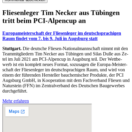
Flie­sen­le­ger Tim Ne­cker aus Tü­bin­gen
tritt beim PCI-Al­pen­cup an
Eu­ro­pa­meis­ter­schaft der Flie­sen­le­ger im deutsch­spra­chi­gen
Raum fin­det vom 7. bis 9. Juli in Augs­burg statt
Stuttgart.
Die deut­sche Flie­sen-Na­tio­nal­mann­schaft nimmt mit den
Team­mit­glie­dern Tim Ne­cker aus Tü­bin­gen und Si­las Dul­le aus Ze­
tel im Juli 2021 am PCI-Al­pen­cup in Augs­burg teil. Der Wett­be­
werb ist ein kom­plett neu­es For­mat, so­zu­sa­gen die Eu­ro­pa-Meis­ter­
schaft der Flie­sen­le­ger im deutsch­spra­chi­gen Raum, und wird von
ei­nem der füh­ren­den Her­stel­ler bau­che­mi­scher Pro­duk­te, der PCI
Augs­burg GmbH, in Ko­ope­ra­ti­on mit dem Fach­ver­band Flie­sen und
Na­tur­stein (FFN) im Zen­tral­ver­band des Deut­schen Bau­ge­wer­bes
durch­ge­führt.
Mehr erfahren