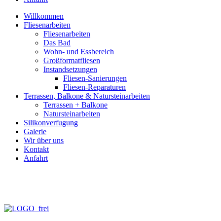
Willkommen
Fliesenarbeiten
Fliesenarbeiten
Das Bad
Wohn- und Essbereich
Großformatfliesen
Instandsetzungen
Fliesen-Sanierungen
Fliesen-Reparaturen
Terrassen, Balkone & Natursteinarbeiten
Terrassen + Balkone
Natursteinarbeiten
Silikonverfugung
Galerie
Wir über uns
Kontakt
Anfahrt
info@fliesen-necker.de
Telefon: 0 70 71 – 98 95 – 10