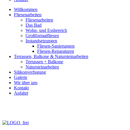
Willkommen
Fliesenarbeiten
Fliesenarbeiten
Das Bad
Wohn- und Essbereich
Großformatfliesen
Instandsetzungen
Fliesen-Sanierungen
Fliesen-Reparaturen
Terrassen, Balkone & Natursteinarbeiten
Terrassen + Balkone
Natursteinarbeiten
Silikonverfugung
Galerie
Wir über uns
Kontakt
Anfahrt
info@fliesen-necker.de
Telefon: 0 70 71 – 98 95 – 10