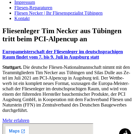
Impressum
Fliesen-Reparaturen
Fliesen Necker | Ihr Fliesenspezialist Tübingen
Kontakt
Flie­sen­le­ger Tim Ne­cker aus Tü­bin­gen
tritt beim PCI-Al­pen­cup an
Eu­ro­pa­meis­ter­schaft der Flie­sen­le­ger im deutsch­spra­chi­gen
Raum fin­det vom 7. bis 9. Juli in Augs­burg statt
Stuttgart.
Die deut­sche Flie­sen-Na­tio­nal­mann­schaft nimmt mit den
Team­mit­glie­dern Tim Ne­cker aus Tü­bin­gen und Si­las Dul­le aus Ze­
tel im Juli 2021 am PCI-Al­pen­cup in Augs­burg teil. Der Wett­be­
werb ist ein kom­plett neu­es For­mat, so­zu­sa­gen die Eu­ro­pa-Meis­ter­
schaft der Flie­sen­le­ger im deutsch­spra­chi­gen Raum, und wird von
ei­nem der füh­ren­den Her­stel­ler bau­che­mi­scher Pro­duk­te, der PCI
Augs­burg GmbH, in Ko­ope­ra­ti­on mit dem Fach­ver­band Flie­sen und
Na­tur­stein (FFN) im Zen­tral­ver­band des Deut­schen Bau­ge­wer­bes
durch­ge­führt.
Mehr erfahren