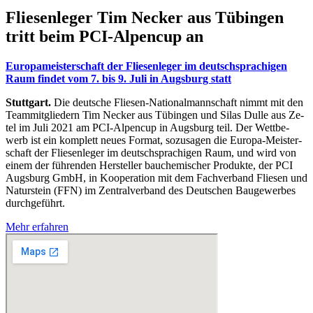
Flie­sen­le­ger Tim Ne­cker aus Tü­bin­gen
tritt beim PCI-Al­pen­cup an
Eu­ro­pa­meis­ter­schaft der Flie­sen­le­ger im deutsch­spra­chi­gen
Raum fin­det vom 7. bis 9. Juli in Augs­burg statt
Stuttgart.
Die deut­sche Flie­sen-Na­tio­nal­mann­schaft nimmt mit den
Team­mit­glie­dern Tim Ne­cker aus Tü­bin­gen und Si­las Dul­le aus Ze­
tel im Juli 2021 am PCI-Al­pen­cup in Augs­burg teil. Der Wett­be­
werb ist ein kom­plett neu­es For­mat, so­zu­sa­gen die Eu­ro­pa-Meis­ter­
schaft der Flie­sen­le­ger im deutsch­spra­chi­gen Raum, und wird von
ei­nem der füh­ren­den Her­stel­ler bau­che­mi­scher Pro­duk­te, der PCI
Augs­burg GmbH, in Ko­ope­ra­ti­on mit dem Fach­ver­band Flie­sen und
Na­tur­stein (FFN) im Zen­tral­ver­band des Deut­schen Bau­ge­wer­bes
durch­ge­führt.
Mehr erfahren