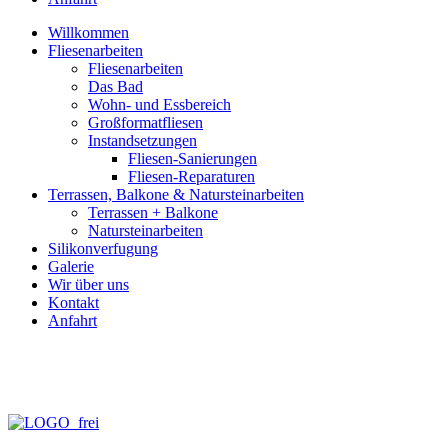
Willkommen
Fliesenarbeiten
Fliesenarbeiten
Das Bad
Wohn- und Essbereich
Großformatfliesen
Instandsetzungen
Fliesen-Sanierungen
Fliesen-Reparaturen
Terrassen, Balkone & Natursteinarbeiten
Terrassen + Balkone
Natursteinarbeiten
Silikonverfugung
Galerie
Wir über uns
Kontakt
Anfahrt
info@fliesen-necker.de
Telefon: 0 70 71 – 98 95 – 10